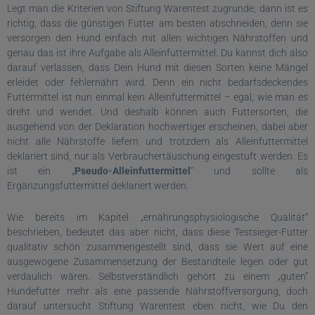
Legt man die Kriterien von Stiftung Warentest zugrunde, dann ist es
richtig, dass die günstigen Futter am besten abschneiden, denn sie
versorgen den Hund einfach mit allen wichtigen Nährstoffen und
genau das ist ihre Aufgabe als Alleinfuttermittel. Du kannst dich also
darauf verlassen, dass Dein Hund mit diesen Sorten keine Mängel
erleidet oder fehlernährt wird. Denn ein nicht bedarfsdeckendes
Futtermittel ist nun einmal kein Alleinfuttermittel – egal, wie man es
dreht und wendet. Und deshalb können auch Futtersorten, die
ausgehend von der Deklaration hochwertiger erscheinen, dabei aber
nicht alle Nährstoffe liefern und trotzdem als Alleinfuttermittel
deklariert sind, nur als Verbrauchertäuschung eingestuft werden. Es
ist ein „
Pseudo-Alleinfuttermittel
“ und sollte als
Ergänzungsfuttermittel deklariert werden.
Wie bereits im Kapitel „ernährungsphysiologische Qualität“
beschrieben, bedeutet das aber nicht, dass diese Testsieger-Futter
qualitativ schön zusammengestellt sind, dass sie Wert auf eine
ausgewogene Zusammensetzung der Bestandteile legen oder gut
verdaulich wären. Selbstverständlich gehört zu einem „guten“
Hundefutter mehr als eine passende Nährstoffversorgung, doch
darauf untersucht Stiftung Warentest eben nicht, wie Du den