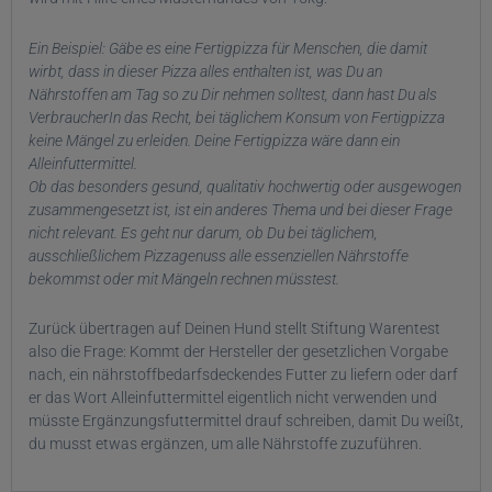
Ein Beispiel: Gäbe es eine Fertigpizza für Menschen, die damit
wirbt, dass in dieser Pizza alles enthalten ist, was Du an
Nährstoffen am Tag so zu Dir nehmen solltest, dann hast Du als
VerbraucherIn das Recht, bei täglichem Konsum von Fertigpizza
keine Mängel zu erleiden. Deine Fertigpizza wäre dann ein
Alleinfuttermittel.
Ob das besonders gesund, qualitativ hochwertig oder ausgewogen
zusammengesetzt ist, ist ein anderes Thema und bei dieser Frage
nicht relevant. Es geht nur darum, ob Du bei täglichem,
ausschließlichem Pizzagenuss alle essenziellen Nährstoffe
bekommst oder mit Mängeln rechnen müsstest.
Zurück übertragen auf Deinen Hund stellt Stiftung Warentest
also die Frage: Kommt der Hersteller der gesetzlichen Vorgabe
nach, ein nährstoffbedarfsdeckendes Futter zu liefern oder darf
er das Wort Alleinfuttermittel eigentlich nicht verwenden und
müsste Ergänzungsfuttermittel drauf schreiben, damit Du weißt,
du musst etwas ergänzen, um alle Nährstoffe zuzuführen.