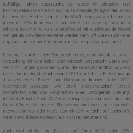
auffällige Fakten ausgesucht. So wurde im aktuellen Test
beispielsweise das erste Mal auch auf die Recylingfähigkeit der Dosen
hin bewertet. Hierbei schnitten die Weißblechdosen am besten ab
(mehr als 90% kann wieder neu verarbeitet werden), besonders
schlecht bewertet wurden Kunstoffbeutel mit Alueinlage, da hierbei
weniger als 20% wiederverwertet werden kann. Oft waren auch keine
Angaben zur richtigen Entsorgung auf der Verpackung zu finden.
Bemängelt wurde in den Tests auch immer, wenn Angaben auf der
Verpackung schlecht lesbar oder versteckt angebracht waren oder
wenn mit Dingen geworben wurde, die selbstverständlich, sowieso
nicht erlaubt oder übertrieben sind. 2019 wurde hier z.B. die Aussage
„hausgemachtes Futter“ bei Herrmanns kritisiert oder 2021
übertriebene Aussagen wie „stark energiereduziert“ (Bosch
Seniorfutter) oder das Versprechen einer „verzögerten Alterung“
(ebenfalls Bosch). Auch 2022 wurde beispielsweise kritisiert, dass bei
GranataPet mit Nachtkerzenöl geworben wird, dieses aber gar nicht
nachweisbar war oder Mac’s, das mit dem Verzicht auf Lockstoffe
wirbt, obwohl diese sowieso unüblich in Hundefutter sind.
Auch wird häufig mit „Fleisch pur“ (Rinti 2019) oder „65%