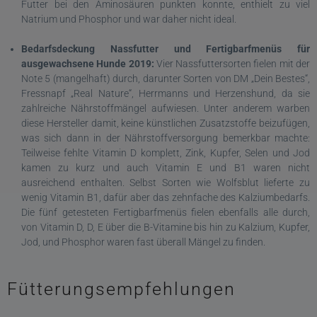
Futter bei den Aminosäuren punkten konnte, enthielt zu viel
Natrium und Phosphor und war daher nicht ideal.
Bedarfsdeckung Nassfutter und Fertigbarfmenüs für
ausgewachsene Hunde 2019:
Vier Nassfuttersorten fielen mit der
Note 5 (mangelhaft) durch, darunter Sorten von DM „Dein Bestes“,
Fressnapf „Real Nature“, Herrmanns und Herzenshund, da sie
zahlreiche Nährstoffmängel aufwiesen. Unter anderem warben
diese Hersteller damit, keine künstlichen Zusatzstoffe beizufügen,
was sich dann in der Nährstoffversorgung bemerkbar machte:
Teilweise fehlte Vitamin D komplett, Zink, Kupfer, Selen und Jod
kamen zu kurz und auch Vitamin E und B1 waren nicht
ausreichend enthalten. Selbst Sorten wie Wolfsblut lieferte zu
wenig Vitamin B1, dafür aber das zehnfache des Kalziumbedarfs.
Die fünf getesteten Fertigbarfmenüs fielen ebenfalls alle durch,
von Vitamin D, D, E über die B-Vitamine bis hin zu Kalzium, Kupfer,
Jod, und Phosphor waren fast überall Mängel zu finden.
Fütterungsempfehlungen