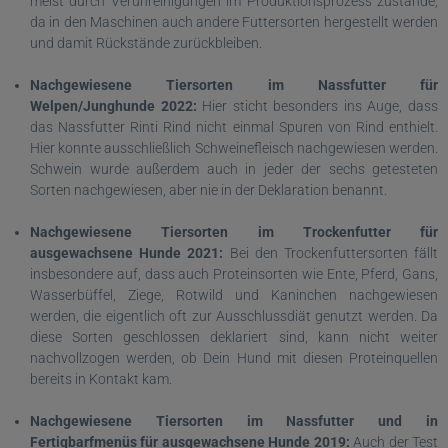
meist durch Verunreinigungen im Produktionsprozess zustande,
da in den Maschinen auch andere Futtersorten hergestellt werden
und damit Rückstände zurückbleiben.
Nachgewiesene Tiersorten im Nassfutter für
Welpen/Junghunde 2022:
Hier sticht besonders ins Auge, dass
das Nassfutter Rinti Rind nicht einmal Spuren von Rind enthielt.
Hier konnte ausschließlich Schweinefleisch nachgewiesen werden.
Schwein wurde außerdem auch in jeder der sechs getesteten
Sorten nachgewiesen, aber nie in der Deklaration benannt.
Nachgewiesene Tiersorten im Trockenfutter für
ausgewachsene Hunde 2021:
Bei den Trockenfuttersorten fällt
insbesondere auf, dass auch Proteinsorten wie Ente, Pferd, Gans,
Wasserbüffel, Ziege, Rotwild und Kaninchen nachgewiesen
werden, die eigentlich oft zur Ausschlussdiät genutzt werden. Da
diese Sorten geschlossen deklariert sind, kann nicht weiter
nachvollzogen werden, ob Dein Hund mit diesen Proteinquellen
bereits in Kontakt kam.
Nachgewiesene Tiersorten im Nassfutter und in
Fertigbarfmenüs für ausgewachsene Hunde 2019:
Auch der Test