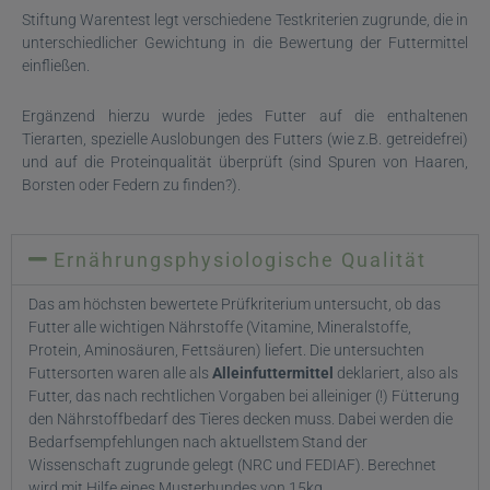
Stiftung Warentest legt verschiedene Testkriterien zugrunde, die in
unterschiedlicher Gewichtung in die Bewertung der Futtermittel
einfließen.
Ergänzend hierzu wurde jedes Futter auf die enthaltenen
Tierarten, spezielle Auslobungen des Futters (wie z.B. getreidefrei)
und auf die Proteinqualität überprüft (sind Spuren von Haaren,
Borsten oder Federn zu finden?).
Ernährungsphysiologische Qualität
Das am höchsten bewertete Prüfkriterium untersucht, ob das
Futter alle wichtigen Nährstoffe (Vitamine, Mineralstoffe,
Protein, Aminosäuren, Fettsäuren) liefert. Die untersuchten
Futtersorten waren alle als
Alleinfuttermittel
deklariert, also als
Futter, das nach rechtlichen Vorgaben bei alleiniger (!) Fütterung
den Nährstoffbedarf des Tieres decken muss. Dabei werden die
Bedarfsempfehlungen nach aktuellstem Stand der
Wissenschaft zugrunde gelegt (NRC und FEDIAF). Berechnet
wird mit Hilfe eines Musterhundes von 15kg.