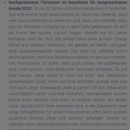
Nachgewiesene Tiersorten im Nassfutter für ausgewachsene
Hunde 2022:
18 von 22 Sorten enthielten mindestens 4 Tiersorten,
was erst einmal nicht verwunderlich ist, wenn man bedenkt, dass
viele Discounterfutter so deklariert sind, dass der Hersteller alles,
was an Tiersorten verfügbar ist, in sein Futter geben kann. So darf
ein Futter den Namen „Lamm“ tragen, obwohl nur 4% Lamm
enthalten sind. Der Rest des Inhalts kann dann je nach Charge
immer aus anderen Tiersorten, die gerade am Markt verfügbar
sind, zusammengestellt werden. Das hast Du vielleicht schon
einmal gelesen, denn laut Deklarationsgesetz ist das auch erlaubt.
Viel interessanter ist daher, dass auch Sorten, die volldeklariert
sind, noch weitere, nicht deklarierte Tiersorten enthalten. So soll
Real Nature „Adult Schaf & Huhn mit Ente“ laut Deklaration
ausschließlich Schaf, Huhn und Ente enthalten, enthält aber laut
Test auch Ziege. Granatapet „Kalb & Lamm“ soll laut Deklaration
ausschließlich Lamm und Kalb enthalten, nachgewiesen wurden
jedoch auch Schwein und Huhn. In anderen Sorten wie Wildes
Land, das als Huhn-Dose beworben wird, in der Deklaration aber
einige Schlupflöcher für andere Fleischsorten offen lässt, wurden
zusätzlich Rotwild, Ziege und Schwein gefunden. Gerade für
Allergiker kann dies problematisch sein. Diese Ergebnisse kommen