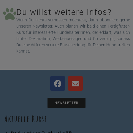
Du willst weitere Infos?
Wenn Du nichts verpassen möchtest, dann abonniere gerne
unseren Newsletter. Auch planen wir bald einen Fertigfutter-
Kurs für interessierte HundehalterInnen, der erklärt, was sich
hinter Deklaration, Werbeaussagen und Co verbirgt, sodass
Du eine differenziertere Entscheidung für Deinen Hund treffen
kannst.
F
E
a
n
c
v
e
e
NEWSLETTER
b
l
o
o
Aktuelle Kurse
o
p
k
e
Berufseinsteiger-Coaching für EBs