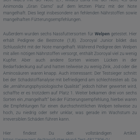
Animonda „Gran Carno“ auf dem letzten Platz mit der Note
mangelhaft. Dies liegt insbesondere an fehlenden Nährstoffen sowie
mangelhaften Fütterungsempfehlungen.
Außerdem wurden sechs Nassfuttersorten für
Welpen
getestet. Hier
erhält Pedigree die Bestnote (1,8). Zooroyal Junior bildet das
Schlusslicht mit der Note mangelhaft. Während Pedigree den Welpen
mit allen nötigen Nährstoffen versorgt, enthält Zooroyal viel zu wenig
Kupfer. Aber auch andere Sorten wiesen Lücken in der
Bedarfsdeckung auf und hatten teilweise zu wenig Zink, Jod oder die
Aminosäuren waren knapp. Auch interessant: Der Testsieger schnitt
bei der Schadstoffanalyse mit befriedigend am schlechtesten ab. Da
die „ernährungsphysiologische Qualität“ jedoch höher gewertet wird,
schaffte er es trotzdem auf Platz 1. Weiter bekamen drei von sechs
Sorten ein „mangelhaft“ bei der Fütterungsempfehlung, hierbei waren
die Empfehlungen für einen durchschnittlichen Welpen teilweise zu
hoch, zu niedrig oder sehr unklar, was gerade im Wachstum zu
irreversiblen Schäden führen kann.
Hier findest Du den vollständigen Artikel:
https://www.test.de/Nassfutter-Hund-Test-4817396-0/