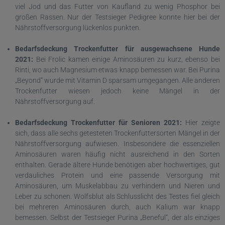
viel Jod und das Futter von Kaufland zu wenig Phosphor bei
großen Rassen. Nur der Testsieger Pedigree konnte hier bei der
Nährstoffversorgung lückenlos punkten.
Bedarfsdeckung Trockenfutter für ausgewachsene Hunde
2021:
Bei Frolic kamen einige Aminosäuren zu kurz, ebenso bei
Rinti, wo auch Magnesium etwas knapp bemessen war. Bei Purina
„Beyond“ wurde mit Vitamin D sparsam umgegangen. Alle anderen
Trockenfutter wiesen jedoch keine Mängel in der
Nährstoffversorgung auf.
Bedarfsdeckung Trockenfutter für Senioren 2021:
Hier zeigte
sich, dass alle sechs getesteten Trockenfuttersorten Mängel in der
Nährstoffversorgung aufwiesen. Insbesondere die essenziellen
Aminosäuren waren häufig nicht ausreichend in den Sorten
enthalten. Gerade ältere Hunde benötigen aber hochwertiges, gut
verdauliches Protein und eine passende Versorgung mit
Aminosäuren, um Muskelabbau zu verhindern und Nieren und
Leber zu schonen. Wolfsblut als Schlusslicht des Testes fiel gleich
bei mehreren Aminosäuren durch, auch Kalium war knapp
bemessen. Selbst der Testsieger Purina „Beneful“, der als einziges